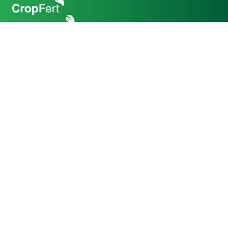
Volg ons
Facebook Cropsolutions
Twitter CropSolutions
YouTube CropSolutions
LinkedIn CropSolutions