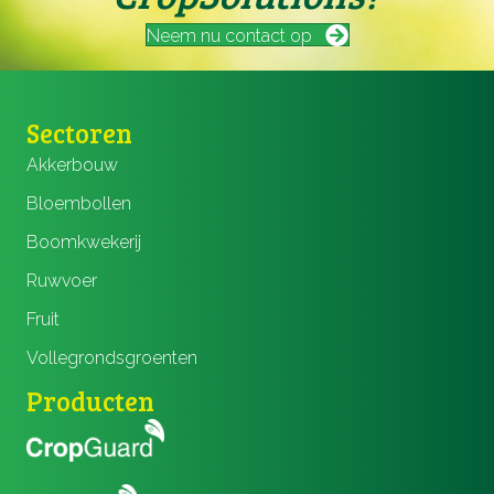
Neem nu contact op
Sectoren
Akkerbouw
Bloembollen
Boomkwekerij
Ruwvoer
Fruit
Vollegrondsgroenten
Producten