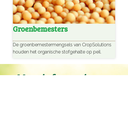
Groenbemesters
De groenbemestermengsels van CropSolutions
houden het organische stofgehalte op peil.
Meer informatie over
CropSolutions?
Neem nu contact op
Sectoren