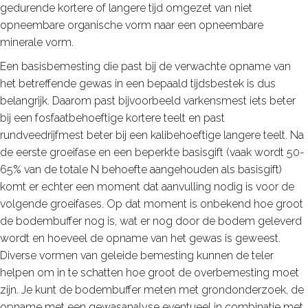
gedurende kortere of langere tijd omgezet van niet
opneembare organische vorm naar een opneembare
minerale vorm.
Een basisbemesting die past bij de verwachte opname van
het betreffende gewas in een bepaald tijdsbestek is dus
belangrijk. Daarom past bijvoorbeeld varkensmest iets beter
bij een fosfaatbehoeftige kortere teelt en past
rundveedrijfmest beter bij een kalibehoeftige langere teelt. Na
de eerste groeifase en een beperkte basisgift (vaak wordt 50-
65% van de totale N behoefte aangehouden als basisgift)
komt er echter een moment dat aanvulling nodig is voor de
volgende groeifases. Op dat moment is onbekend hoe groot
de bodembuffer nog is, wat er nog door de bodem geleverd
wordt en hoeveel de opname van het gewas is geweest.
Diverse vormen van geleide bemesting kunnen de teler
helpen om in te schatten hoe groot de overbemesting moet
zijn. Je kunt de bodembuffer meten met grondonderzoek, de
opname met een gewasanalyse eventueel in combinatie met