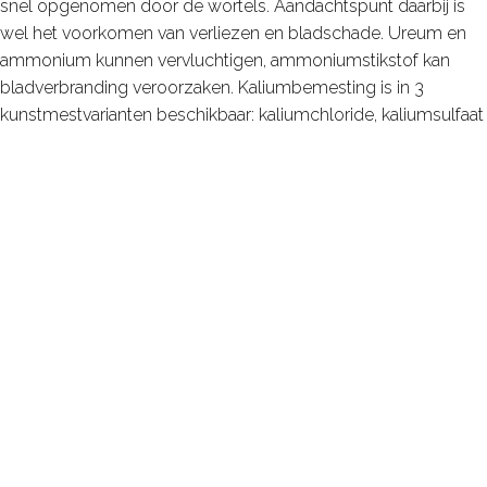
snel opgenomen door de wortels. Aandachtspunt daarbij is
wel het voorkomen van verliezen en bladschade. Ureum en
ammonium kunnen vervluchtigen, ammoniumstikstof kan
bladverbranding veroorzaken. Kaliumbemesting is in 3
kunstmestvarianten beschikbaar: kaliumchloride, kaliumsulfaat
en kaliumsalpeter (kaliumnitraat). De laatste 2 zijn chloorarm,
kaliumchloride en kaliumsalpeter zijn snel oplosbaar.
Veel gebruikte meststoffen voor overbemesting zijn KAS,
gestabiliseerde ureum (UreaPro), en kalksalpeter. Voor kali
overbemesting zijn de chloorhoudende kaliummeststoffen
(Kali-60, Kornkali etc) en kalisalpeter de beste keus.
Kalisalpeter is het veiligst qua bladverbranding. Ook wordt
vaak een NK meststof voor de overbemesting toegepast,
bekend zijn de NK 16-0-30 (chloorhoudend), NK 14-0-24 en
Multi KMg.
Bladbemesting is de veiligste vorm van overbemesting voor
wat betreft het risico op verlies en is heel effectief qua