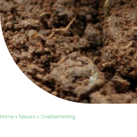
Home
»
Nieuws
»
Overbemesting