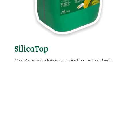
SilicaTop
CropActiv SilicaTop is een biostimulant op basis
van het element Silicium, aangevuld met
ondersteunende mineralen. Deze
sporenelementen versterken de celwanden
(passieve verdediging) en schakelen meerdere
verdedigingsmechanismes aan (actieve
verdediging). Hierdoor heeft SilicaTop een zeer
brede preventieve werking tegen allerlei vormen
van abiotische stress. De verhoogde abiotische
weerbaarheid kan soms ook biotische effecten