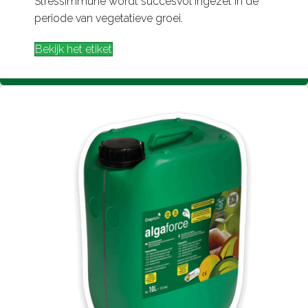
StressImmune wordt succesvol ingezet in de
periode van vegetatieve groei.
Bekijk het etiket