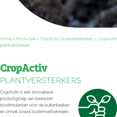
Home
»
Producten
»
CropActiv Groeiverbeteraars
»
CropActiv
plantversterkers
CropActiv
PLANTVERSTERKERS
CropActiv is een innovatieve
productgroep van bewezen
biostimulanten voor de buitenteelten
en omvat zowel bodemverbeteraars