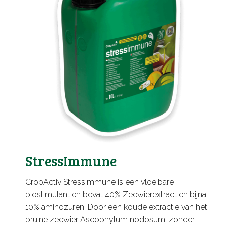
StressImmune
CropActiv StressImmune is een vloeibare
biostimulant en bevat 40% Zeewierextract en bijna
10% aminozuren. Door een koude extractie van het
bruine zeewier Ascophylum nodosum, zonder