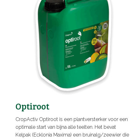
Optiroot
CropActiv Optiroot is een plantversterker voor een
optimale start van bijna alle teelten. Het bevat
Kelpak (Ecklonia Maxima) een bruinalg/zeewier die